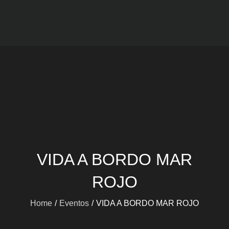
Viajes mARdEhIELO
Ofertas Viajes Buceo
VIDA A BORDO MAR
ROJO
Home
Eventos
VIDA A BORDO MAR ROJO