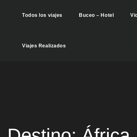
Todos los viajes
Buceo – Hotel
Vi
es Buceo
Viajes Realizados
Destino:
África