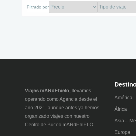
Filtrado por
Destin
Viajes mARdEhielo,
llevamos
América
operando como Agencia desde el
año 2021, aunque antes ya hemos
África
organizado viajes con nuestro
Asia – Me
Centro de Buceo mARdEhIELO.
Europa