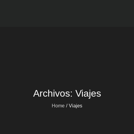
Viajes mARdEhIELO
Ofertas Viajes Buceo
Archivos:
Viajes
Home
Viajes