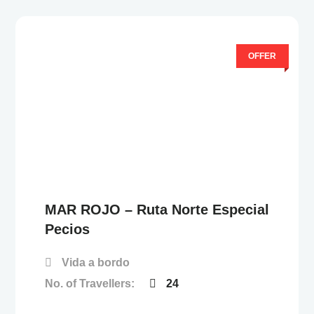
OFFER
0
5
F
u
e
r
a
d
e
MAR ROJO – Ruta Norte Especial
Pecios
Vida a bordo
No. of Travellers:
24