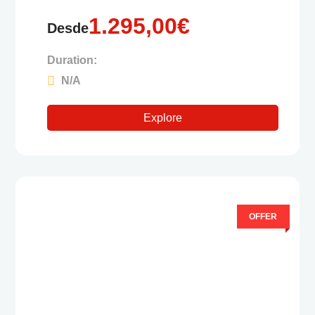
1.295,00
€
Desde
Duration:
N/A
Explore
OFFER
0
5
F
u
e
r
a
d
e