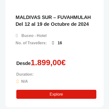
e
MALDIVAS SUR – FUVAHMULAH
Del 12 al 19 de Octubre de 2024
Buceo - Hotel
No. of Travellers:
16
1.899,00
€
Desde
Duration:
N/A
Explore