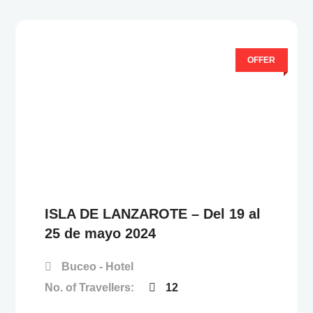
OFFER
0
5
F
u
e
r
a
d
e
ISLA DE LANZAROTE – Del 19 al
25 de mayo 2024
Buceo - Hotel
No. of Travellers:
12