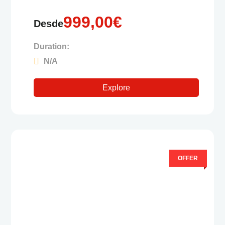
999,00
€
Desde
Duration:
N/A
Explore
OFFER
0
5
F
u
e
r
a
d
e