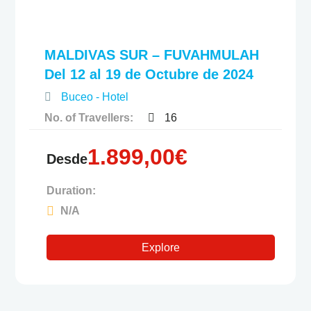
e
MALDIVAS SUR – FUVAHMULAH
Del 12 al 19 de Octubre de 2024
Buceo - Hotel
No. of Travellers:
16
1.899,00
€
Desde
Duration:
N/A
Explore