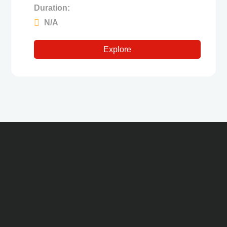
Duration:
N/A
Explore