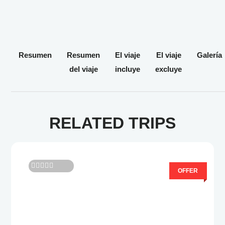
Resumen
Resumen
El viaje
El viaje
Galería
del viaje
incluye
excluye
RELATED TRIPS
OFFER
0
5
F
u
e
r
a
d