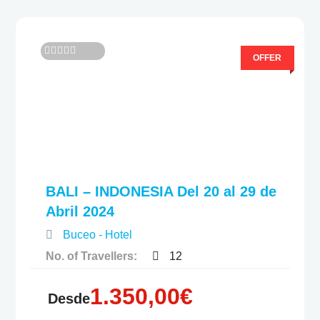
OFFER
0
5
F
u
e
r
a
d
e
BALI – INDONESIA Del 20 al 29 de
Abril 2024
Buceo - Hotel
No. of Travellers:
12
1.350,00
€
Desde