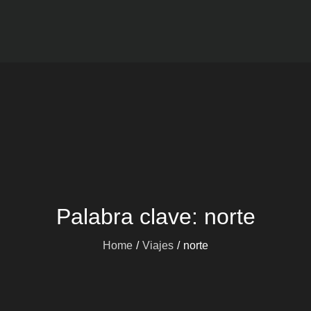
Viajes mARdEhIELO
Ofertas Viajes Buceo
Palabra clave:
norte
Home
Viajes
norte