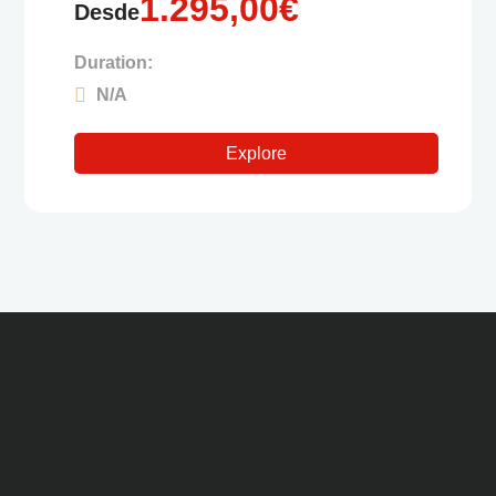
1.295,00
€
Desde
Duration:
N/A
Explore