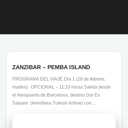
ZANZIBAR – PEMBA ISLAND
PROGRAMA DEL VIAJE Día 1 (28 de febrero,
martes). OPCIONAL – 11:10 horas Salida desde
el Aeropuerto de Barcelona, destino Dar Es
Salaam (Aerolínea Turkish Airline) con…