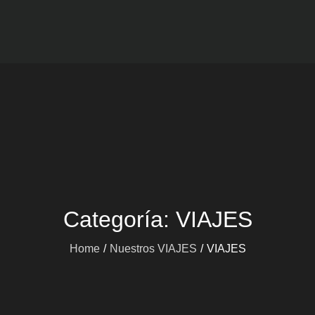
Viajes mARdEhIELO
Ofertas Viajes Buceo
Categoría:
VIAJES
Home
Nuestros VIAJES
VIAJES