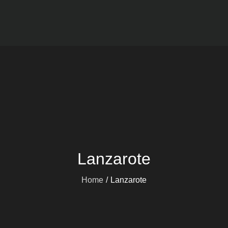
Viajes mARdEhIELO
Ofertas Viajes Buceo
Lanzarote
Home
Lanzarote