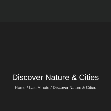
Viajes mARdEhIELO
Ofertas Viajes Buceo
Discover Nature & Cities
Home
Last Minute
Discover Nature & Cities