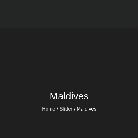
Viajes mARdEhIELO
Ofertas Viajes Buceo
Maldives
Home
Slider
Maldives