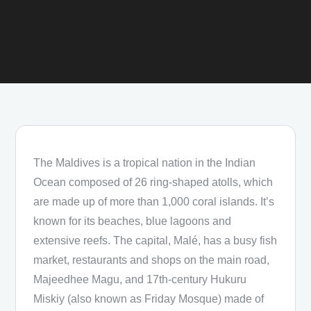
The Maldives is a tropical nation in the Indian
Ocean composed of 26 ring-shaped atolls, which
are made up of more than 1,000 coral islands. It’s
known for its beaches, blue lagoons and
extensive reefs. The capital, Malé, has a busy fish
market, restaurants and shops on the main road,
Majeedhee Magu, and 17th-century Hukuru
Miskiy (also known as Friday Mosque) made of