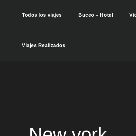
Todos los viajes
Buceo – Hotel
Vi
es Buceo
Viajes Realizados
New york