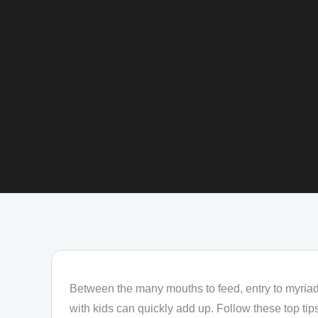
Between the many mouths to feed, entry to myriad 
with kids can quickly add up. Follow these top ti