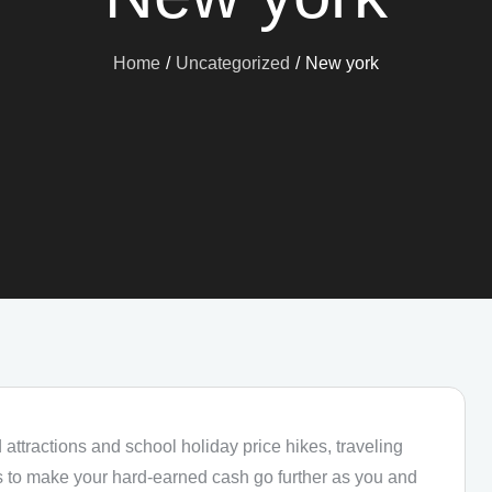
Home
Uncategorized
New york
attractions and school holiday price hikes, traveling
ps to make your hard-earned cash go further as you and